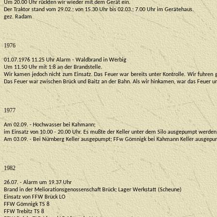
Um 20.00 Uhr rückten wir wieder mit dem Gerät ein.
Der Traktor stand vom 29.02.; von 15.30 Uhr bis 02.03.; 7.00 Uhr im Gerätehaus.
gez. Radam
1976
01.07.1976 11.25 Uhr Alarm - Waldbrand in Werbig
Um 11.50 Uhr mit 1:8 an der Brandstelle.
Wir kamen jedoch nicht zum Einsatz. Das Feuer war bereits unter Kontrolle. Wir fuhren 
Das Feuer war zwischen Brück und Baitz an der Bahn. Als wir hinkamen, war das Feuer un
1977
Am 02.09. - Hochwasser bei Kahmann;
im Einsatz von 10.00 - 20.00 Uhr. Es mußte der Keller unter dem Silo ausgepumpt werde
Am 03.09. - Bei Nürnberg Keller ausgepumpt; FFw Gömnigk bei Kahmann Keller ausgepump
1982
26.07. - Alarm um 19.37 Uhr
Brand in der Meliorationsgenossenschaft Brück; Lager Werkstatt (Scheune)
Einsatz von FFW Brück LO
FFW Gömnigk TS 8
FFW Trebitz TS 8