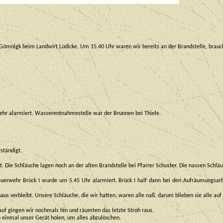
ömnigk beim Landwirt Lüdicke. Um 15.40 Uhr waren wir bereits an der Brandstelle, brauch
hr alarmiert. Wasserentnahmestelle war der Brunnen bei Thiele.
ständigt.
 Die Schläuche lagen noch an der alten Brandstelle bei Pfarrer Schuster. Die nassen Sc
 Feuerwehr Brück I wurde um 5.45 Uhr alarmiert. Brück I half dann bei den Aufräumung
s verbleibt. Unsere Schläuche, die wir hatten, waren alle naß, darum blieben sie alle au
auf gingen wir nochmals hin und räumten das letzte Stroh raus.
 einmal unser Gerät holen, um alles abzulöschen.