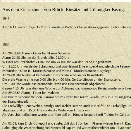
Aus dem Einsatzbuch von Brück: Einsätze mit Gömnigker Bezug:
1947
Am 16.11. nachmittags 15.25 Uhr wurde in Rottstock Feueralarm gegeben. Es brannte in G
1964
Am 28.02.64 Alarm - Feuer bei Pfarrer Schuster.
Alarm 21.20 Uhr, an der Brandstelle. 21.30 Uhr,
Wasser am Strahlrohr: 21.34 Uhr, um 24.00 Uhr war der Brand eingedämmt.
Um 21.20 Uhr wurde der Scheunenbrand von Helmut Ehle entdeckt und gleich die Feuerwe
Es wurden 160 m B - Druckschläuche und 90 m C- Druckschläuche ausgelegt.
Ab 24.00 Uhr blieben 4 Kameraden zur Brandwache an der Brandstelle.
Die erste Wache ging von 0.00 Uhr bis 4.00 Uhr. Geräte blieben an der Brandstelle.
Um 3.30 Uhr wurde das brennende Stroh und Heu nochmals abgelöscht.
Gegen 4.15 Uhr war die neue Wache zur Ablösung da. Kommando Belzig wurde sofort ver
Am 29.02.64 Alarm - Feuer bei Mahlow.
Die zweite Scheune fiel den Flammen zum Opfer. Der Alarm wurde um 5.25 Uhr ausgelöst.
der Brand eingedämmt.
Die Freiwillige Feuerwehr Gömnigk und Trebitz kamen auch zur Hilfe. Die Freiwillige
abgebaut und um 15.30 Uhr rückte die Wehr vom Einsatz ein.
Als Vorsichtsmaßnahme wurde ergriffen: daß ein Hänger bespannt mit Traktor im Gerätehau
Am 01.03. kam Erich Kranepuhl und sagte, daß das Stroh beim Pfarrer wieder brennt. Dar
Dabei ging die Wasserleitung bei Kranepuhl kaputt und wir mußten wieder um 17.30 noch