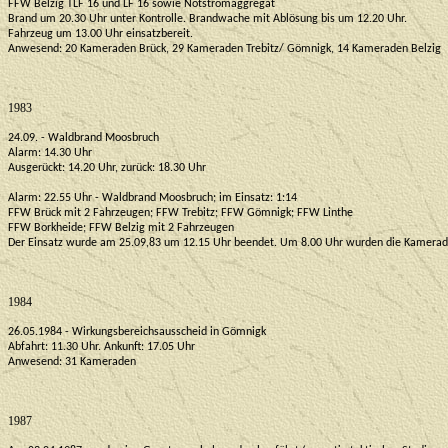
FFW Belzig TLF 16 und LF 16 sowie Notstromaggregat
Brand um 20.30 Uhr unter Kontrolle. Brandwache mit Ablösung bis um 12.20 Uhr.
Fahrzeug um 13.00 Uhr einsatzbereit.
Anwesend: 20 Kameraden Brück, 29 Kameraden Trebitz/ Gömnigk, 14 Kameraden Belzig
1983
24.09. - Waldbrand Moosbruch
Alarm: 14.30 Uhr
Ausgerückt: 14.20 Uhr, zurück: 18.30 Uhr
Alarm: 22.55 Uhr - Waldbrand Moosbruch; im Einsatz: 1:14
FFW Brück mit 2 Fahrzeugen; FFW Trebitz; FFW Gömnigk; FFW Linthe
FFW Borkheide; FFW Belzig mit 2 Fahrzeugen
Der Einsatz wurde am 25.09,83 um 12.15 Uhr beendet. Um 8.00 Uhr wurden die Kameraden
1984
26.05.1984 - Wirkungsbereichsausscheid in Gömnigk
Abfahrt: 11.30 Uhr. Ankunft: 17.05 Uhr
Anwesend: 31 Kameraden
1987